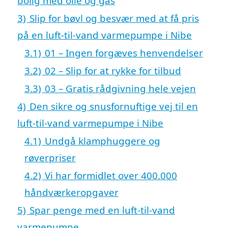
bolig med olie og gas
3)
Slip for bøvl og besvær med at få pris
på en luft-til-vand varmepumpe i Nibe
3.1)
01 – Ingen forgæves henvendelser
3.2)
02 – Slip for at rykke for tilbud
3.3)
03 – Gratis rådgivning hele vejen
4)
Den sikre og snusfornuftige vej til en
luft-til-vand varmepumpe i Nibe
4.1)
Undgå klamphuggere og
røverpriser
4.2)
Vi har formidlet over 400.000
håndværkeropgaver
5)
Spar penge med en luft-til-vand
varmepumpe