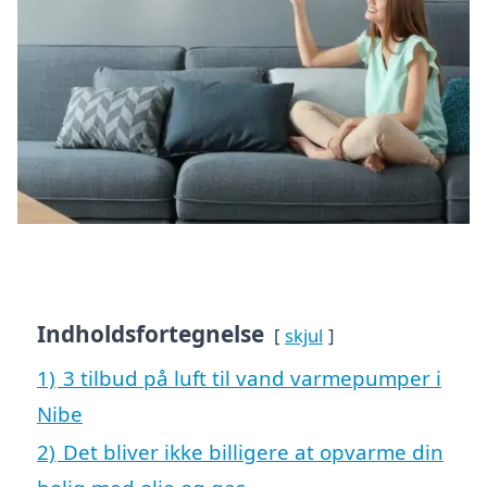
Indholdsfortegnelse
skjul
1)
3 tilbud på luft til vand varmepumper i
Nibe
2)
Det bliver ikke billigere at opvarme din